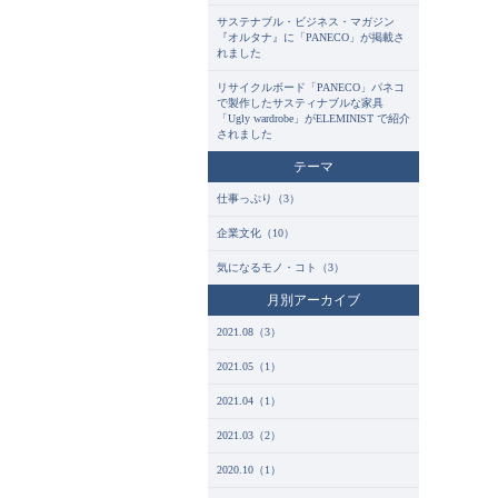
サステナブル・ビジネス・マガジン
『オルタナ』に「PANECO」が掲載さ
れました
リサイクルボード「PANECO」パネコ
で製作したサスティナブルな家具
「Ugly wardrobe」がELEMINIST で紹介
されました
テーマ
仕事っぷり（3）
企業文化（10）
気になるモノ・コト（3）
月別アーカイブ
2021.08（3）
2021.05（1）
2021.04（1）
2021.03（2）
2020.10（1）